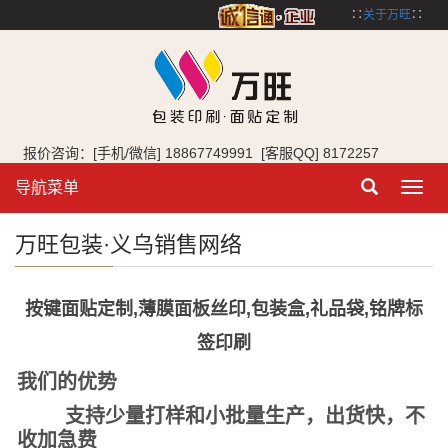
∷
关于万旺
∷
报价咨询：[手机/微信] 18867749991 [客服QQ] 8172257
导航菜单
Toggl
navig
万旺包装·义乌销售网络
按键面贴定制,薄膜面板丝印,包装盒,礼品袋,铭牌标
签印刷
我们的优势
支持少量打样和小批量生产，出货快，不
收加急费