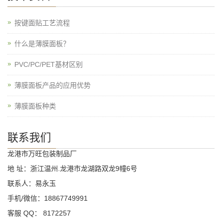
按键面贴工艺流程
什么是薄膜面板？
PVC/PC/PET基材区别
薄膜面板产品的应用优势
薄膜面板种类
联系我们
龙港市万旺包装制品厂
地 址：浙江温州.龙港市龙湖路双龙9幢6号
联系人：易永玉
手机/微信：18867749991
客服 QQ： 8172257