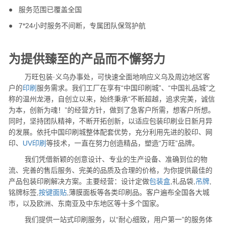
●
服务范围已覆盖全国
●
7*24小时服务不间断，专属团队保驾护航
为提供臻至的产品而不懈努力
万旺包装·义乌办事处，可快速全面地响应义乌及周边地区客
户的
印刷
服务需求。我们工厂在享有“中国印刷城”、“中国礼品城”之
称的温州龙港，自创立以来，始终秉承“不断超越，追求完美，诚信
为本，创新为魂！”的经营方针，做到了急客户所需，想客户所想。
同时，坚持团队精神，不断开拓创新，以适应包装印刷业日新月异
的发展。依托中国印刷城整体配套优势，充分利用先进的胶印、网
印、
UV印刷
等技术，一直在努力创造精品，塑造“万旺”品牌。
我们凭借新颖的创意设计、专业的生产设备、准确到位的物
流、完善的售后服务、完美的品质及合理的价格，为你提供最佳的
产品包装印刷解决方案。主要经营：设计定做
包装盒
,礼品袋,
吊牌
,
铭牌标签,
按键面贴
,薄膜面板等各类印刷品。客户遍布全国各大城
市，以及欧洲、东南亚及中东地区等十多个国家。
我们提供一站式印刷服务，以“耐心细致，用户第一”的服务体