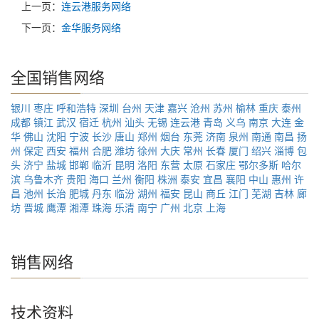
上一页：
连云港服务网络
下一页：
金华服务网络
全国销售网络
银川
枣庄
呼和浩特
深圳
台州
天津
嘉兴
沧州
苏州
榆林
重庆
泰州
成都
镇江
武汉
宿迁
杭州
汕头
无锡
连云港
青岛
义乌
南京
大连
金
华
佛山
沈阳
宁波
长沙
唐山
郑州
烟台
东莞
济南
泉州
南通
南昌
扬
州
保定
西安
福州
合肥
潍坊
徐州
大庆
常州
长春
厦门
绍兴
淄博
包
头
济宁
盐城
邯郸
临沂
昆明
洛阳
东营
太原
石家庄
鄂尔多斯
哈尔
滨
乌鲁木齐
贵阳
海口
兰州
衡阳
株洲
泰安
宜昌
襄阳
中山
惠州
许
昌
池州
长治
肥城
丹东
临汾
湖州
福安
昆山
商丘
江门
芜湖
吉林
廊
坊
晋城
鹰潭
湘潭
珠海
乐清
南宁
广州
北京
上海
销售网络
技术资料