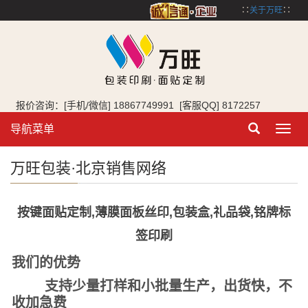
∷
关于万旺
∷
报价咨询：[手机/微信] 18867749991 [客服QQ] 8172257
导航菜单
Toggl
navig
万旺包装·北京销售网络
按键面贴定制,薄膜面板丝印,包装盒,礼品袋,铭牌标
签印刷
我们的优势
支持少量打样和小批量生产，出货快，不
收加急费