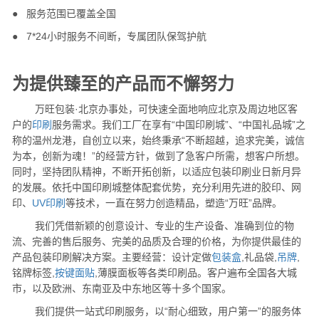
●
服务范围已覆盖全国
●
7*24小时服务不间断，专属团队保驾护航
为提供臻至的产品而不懈努力
万旺包装·北京办事处，可快速全面地响应北京及周边地区客
户的
印刷
服务需求。我们工厂在享有“中国印刷城”、“中国礼品城”之
称的温州龙港，自创立以来，始终秉承“不断超越，追求完美，诚信
为本，创新为魂！”的经营方针，做到了急客户所需，想客户所想。
同时，坚持团队精神，不断开拓创新，以适应包装印刷业日新月异
的发展。依托中国印刷城整体配套优势，充分利用先进的胶印、网
印、
UV印刷
等技术，一直在努力创造精品，塑造“万旺”品牌。
我们凭借新颖的创意设计、专业的生产设备、准确到位的物
流、完善的售后服务、完美的品质及合理的价格，为你提供最佳的
产品包装印刷解决方案。主要经营：设计定做
包装盒
,礼品袋,
吊牌
,
铭牌标签,
按键面贴
,薄膜面板等各类印刷品。客户遍布全国各大城
市，以及欧洲、东南亚及中东地区等十多个国家。
我们提供一站式印刷服务，以“耐心细致，用户第一”的服务体