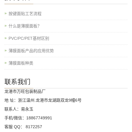
按键面贴工艺流程
什么是薄膜面板？
PVC/PC/PET基材区别
薄膜面板产品的应用优势
薄膜面板种类
联系我们
龙港市万旺包装制品厂
地 址：浙江温州.龙港市龙湖路双龙9幢6号
联系人：易永玉
手机/微信：18867749991
客服 QQ： 8172257