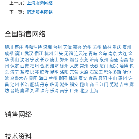
上一页：
上海服务网络
下一页：
宿迁服务网络
全国销售网络
银川
枣庄
呼和浩特
深圳
台州
天津
嘉兴
沧州
苏州
榆林
重庆
泰州
成都
镇江
武汉
宿迁
杭州
汕头
无锡
连云港
青岛
义乌
南京
大连
金
华
佛山
沈阳
宁波
长沙
唐山
郑州
烟台
东莞
济南
泉州
南通
南昌
扬
州
保定
西安
福州
合肥
潍坊
徐州
大庆
常州
长春
厦门
绍兴
淄博
包
头
济宁
盐城
邯郸
临沂
昆明
洛阳
东营
太原
石家庄
鄂尔多斯
哈尔
滨
乌鲁木齐
贵阳
海口
兰州
衡阳
株洲
泰安
宜昌
襄阳
中山
惠州
许
昌
池州
长治
肥城
丹东
临汾
湖州
福安
昆山
商丘
江门
芜湖
吉林
廊
坊
晋城
鹰潭
湘潭
珠海
乐清
南宁
广州
北京
上海
销售网络
技术资料