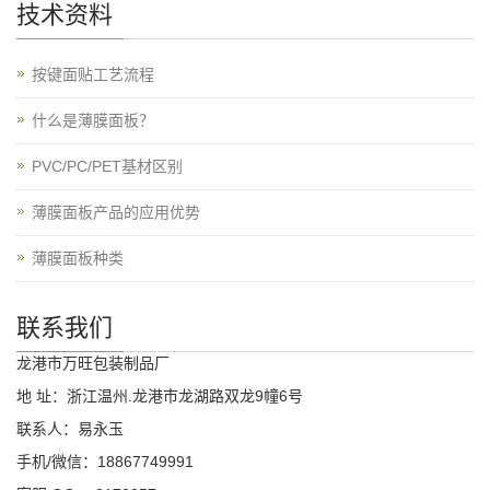
技术资料
按键面贴工艺流程
什么是薄膜面板？
PVC/PC/PET基材区别
薄膜面板产品的应用优势
薄膜面板种类
联系我们
龙港市万旺包装制品厂
地 址：浙江温州.龙港市龙湖路双龙9幢6号
联系人：易永玉
手机/微信：18867749991