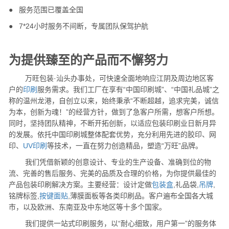
●
服务范围已覆盖全国
●
7*24小时服务不间断，专属团队保驾护航
为提供臻至的产品而不懈努力
万旺包装·汕头办事处，可快速全面地响应江阴及周边地区客
户的
印刷
服务需求。我们工厂在享有“中国印刷城”、“中国礼品城”之
称的温州龙港，自创立以来，始终秉承“不断超越，追求完美，诚信
为本，创新为魂！”的经营方针，做到了急客户所需，想客户所想。
同时，坚持团队精神，不断开拓创新，以适应包装印刷业日新月异
的发展。依托中国印刷城整体配套优势，充分利用先进的胶印、网
印、
UV印刷
等技术，一直在努力创造精品，塑造“万旺”品牌。
我们凭借新颖的创意设计、专业的生产设备、准确到位的物
流、完善的售后服务、完美的品质及合理的价格，为你提供最佳的
产品包装印刷解决方案。主要经营：设计定做
包装盒
,礼品袋,
吊牌
,
铭牌标签,
按键面贴
,薄膜面板等各类印刷品。客户遍布全国各大城
市，以及欧洲、东南亚及中东地区等十多个国家。
我们提供一站式印刷服务，以“耐心细致，用户第一”的服务体