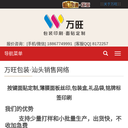
∷
关于万旺
∷
报价咨询：[手机/微信] 18867749991 [客服QQ] 8172257
导航菜单
Toggl
navig
万旺包装·汕头销售网络
按键面贴定制,薄膜面板丝印,包装盒,礼品袋,铭牌标
签印刷
我们的优势
支持少量打样和小批量生产，出货快，不
收加急费