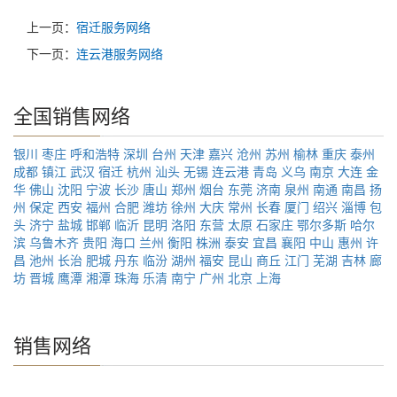
上一页：
宿迁服务网络
下一页：
连云港服务网络
全国销售网络
银川
枣庄
呼和浩特
深圳
台州
天津
嘉兴
沧州
苏州
榆林
重庆
泰州
成都
镇江
武汉
宿迁
杭州
汕头
无锡
连云港
青岛
义乌
南京
大连
金
华
佛山
沈阳
宁波
长沙
唐山
郑州
烟台
东莞
济南
泉州
南通
南昌
扬
州
保定
西安
福州
合肥
潍坊
徐州
大庆
常州
长春
厦门
绍兴
淄博
包
头
济宁
盐城
邯郸
临沂
昆明
洛阳
东营
太原
石家庄
鄂尔多斯
哈尔
滨
乌鲁木齐
贵阳
海口
兰州
衡阳
株洲
泰安
宜昌
襄阳
中山
惠州
许
昌
池州
长治
肥城
丹东
临汾
湖州
福安
昆山
商丘
江门
芜湖
吉林
廊
坊
晋城
鹰潭
湘潭
珠海
乐清
南宁
广州
北京
上海
销售网络