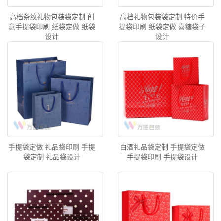
高档条纹礼物包装袋定制 创
高档礼物包装袋定制 特价手
意手提袋印刷 纸袋定做 纸袋
提袋印刷 纸袋定做 喜糖袋子
设计
设计
手提袋定做 礼品袋印刷 手提
白酒礼品袋定制 手提袋定做
袋定制 礼品袋设计
手提袋印刷 手提袋设计