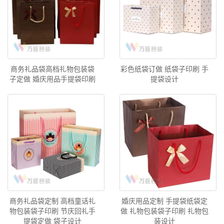
商务礼品袋高档礼物包装袋
彩色纸袋订做 纸袋子印刷 手
子定做 婚庆用品手提袋印刷
提袋设计
商务礼品袋定制 高档童话礼
婚庆用品定制 手提袋纸袋定
物包装袋子印刷 节庆回礼手
做 礼物包装袋子印刷 礼物包
提袋定做 袋子设计
装设计