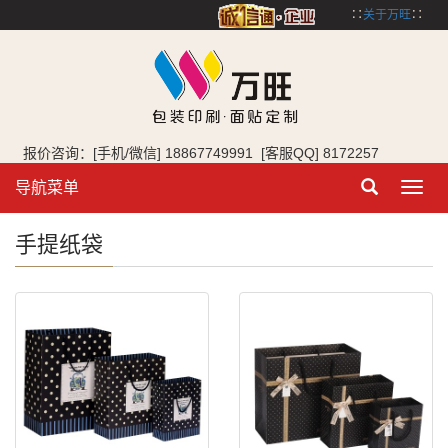
∷
关于万旺
∷
报价咨询：[手机/微信] 18867749991 [客服QQ] 8172257
导航菜单
Toggl
navig
手提纸袋