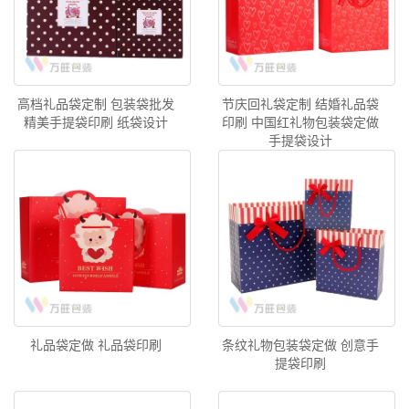
高档礼品袋定制 包装袋批发
节庆回礼袋定制 结婚礼品袋
精美手提袋印刷 纸袋设计
印刷 中国红礼物包装袋定做
手提袋设计
礼品袋定做 礼品袋印刷
条纹礼物包装袋定做 创意手
提袋印刷