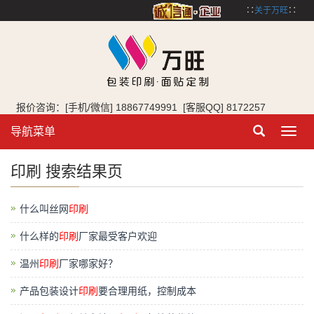
∷
关于万旺
∷
报价咨询：[手机/微信] 18867749991 [客服QQ] 8172257
导航菜单
Toggl
navig
印刷 搜索结果页
什么叫丝网
印刷
什么样的
印刷
厂家最受客户欢迎
温州
印刷
厂家哪家好？
产品包装设计
印刷
要合理用纸，控制成本