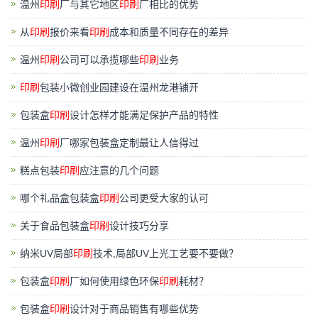
温州
印刷
厂与其它地区
印刷
厂相比的优势
从
印刷
报价来看
印刷
成本和质量不同存在的差异
温州
印刷
公司可以承揽哪些
印刷
业务
印刷
包装小微创业园建设在温州龙港铺开
包装盒
印刷
设计怎样才能满足保护产品的特性
温州
印刷
厂哪家包装盒定制最让人信得过
糕点包装
印刷
应注意的几个问题
哪个礼品盒包装盒
印刷
公司更受大家的认可
关于食品包装盒
印刷
设计技巧分享
纳米UV局部
印刷
技术,局部UV上光工艺要不要做？
包装盒
印刷
厂如何使用绿色环保
印刷
耗材？
包装盒
印刷
设计对于商品销售有哪些优势