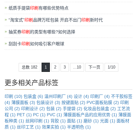
纸质手提袋
印刷
有哪些优势特点
“淘宝式”
印刷
品牌万旺包装 开启不出门
印刷
新时代
抽奖券
印刷
的类型有哪些?如何选择
刮刮卡
印刷
如何吸引客户眼球
总数 182
1
2
3
...10
下一页
1/10
更多相关产品标签
印刷 (10)
包装盒 (6)
温州印刷厂 (4)
设计 (4)
印刷厂 (4)
不干胶标签
(4)
薄膜面板 (3)
包装设计 (3)
按键面贴 (2)
PVC面板贴膜 (2)
印刷
公司 (2)
印刷设计 (2)
包装 (2)
手提袋 (2)
化妆品包装盒 (2)
工艺流
程 (1)
PET (1)
PC (1)
PVC (1)
薄膜面板产品的应用优势 (1)
薄膜面
板种类 (1)
丝网印刷 (1)
背胶 (1)
面贴 (1)
磨砂 (1)
光面 (1)
面板材
质 (1)
丝印工艺 (1)
效果实拍 (1)
半透明色 (1)