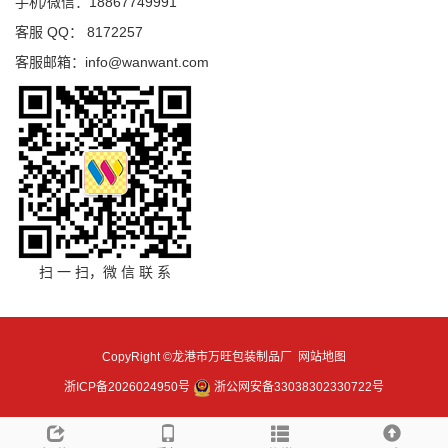
手机/微信：18867749991
客服 QQ： 8172257
客服邮箱：info@wanwant.com
扫 一 扫，微 信 联 系
CopyRight ©龙港市万旺包装制品厂
网站地图
浙ICP备2026024950号
浙公网安备33038302330722号