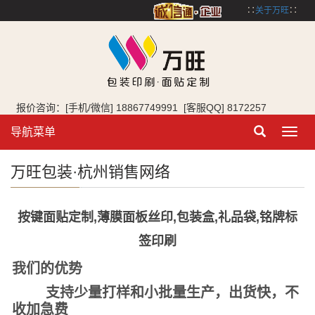
∷
关于万旺
∷
报价咨询：[手机/微信] 18867749991 [客服QQ] 8172257
导航菜单
Toggl
navig
万旺包装·杭州销售网络
按键面贴定制,薄膜面板丝印,包装盒,礼品袋,铭牌标
签印刷
我们的优势
支持少量打样和小批量生产，出货快，不
收加急费