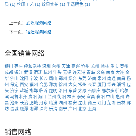
质 (1)
丝印工艺 (1)
效果实拍 (1)
半透明色 (1)
上一页：
武汉服务网络
下一页：
宿迁服务网络
全国销售网络
银川
枣庄
呼和浩特
深圳
台州
天津
嘉兴
沧州
苏州
榆林
重庆
泰州
成都
镇江
武汉
宿迁
杭州
汕头
无锡
连云港
青岛
义乌
南京
大连
金
华
佛山
沈阳
宁波
长沙
唐山
郑州
烟台
东莞
济南
泉州
南通
南昌
扬
州
保定
西安
福州
合肥
潍坊
徐州
大庆
常州
长春
厦门
绍兴
淄博
包
头
济宁
盐城
邯郸
临沂
昆明
洛阳
东营
太原
石家庄
鄂尔多斯
哈尔
滨
乌鲁木齐
贵阳
海口
兰州
衡阳
株洲
泰安
宜昌
襄阳
中山
惠州
许
昌
池州
长治
肥城
丹东
临汾
湖州
福安
昆山
商丘
江门
芜湖
吉林
廊
坊
晋城
鹰潭
湘潭
珠海
乐清
南宁
广州
北京
上海
销售网络