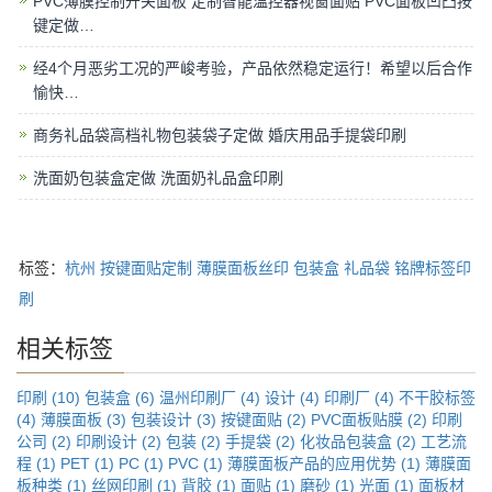
PVC薄膜控制开关面板 定制智能温控器视窗面贴 PVC面板凹凸按
键定做…
经4个月恶劣工况的严峻考验，产品依然稳定运行！希望以后合作
愉快…
商务礼品袋高档礼物包装袋子定做 婚庆用品手提袋印刷
洗面奶包装盒定做 洗面奶礼品盒印刷
标签：
杭州
按键面贴定制
薄膜面板丝印
包装盒
礼品袋
铭牌标签印
刷
相关标签
印刷 (10)
包装盒 (6)
温州印刷厂 (4)
设计 (4)
印刷厂 (4)
不干胶标签
(4)
薄膜面板 (3)
包装设计 (3)
按键面贴 (2)
PVC面板贴膜 (2)
印刷
公司 (2)
印刷设计 (2)
包装 (2)
手提袋 (2)
化妆品包装盒 (2)
工艺流
程 (1)
PET (1)
PC (1)
PVC (1)
薄膜面板产品的应用优势 (1)
薄膜面
板种类 (1)
丝网印刷 (1)
背胶 (1)
面贴 (1)
磨砂 (1)
光面 (1)
面板材