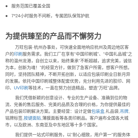
●
服务范围已覆盖全国
●
7*24小时服务不间断，专属团队保驾护航
为提供臻至的产品而不懈努力
万旺包装·杭州办事处，可快速全面地响应杭州及周边地区客
户的
印刷
服务需求。我们工厂在享有“中国印刷城”、“中国礼品城”之
称的温州龙港，自创立以来，始终秉承“不断超越，追求完美，诚信
为本，创新为魂！”的经营方针，做到了急客户所需，想客户所想。
同时，坚持团队精神，不断开拓创新，以适应包装印刷业日新月异
的发展。依托中国印刷城整体配套优势，充分利用先进的胶印、网
印、
UV印刷
等技术，一直在努力创造精品，塑造“万旺”品牌。
我们凭借新颖的创意设计、专业的生产设备、准确到位的物
流、完善的售后服务、完美的品质及合理的价格，为你提供最佳的
产品包装印刷解决方案。主要经营：设计定做
包装盒
,礼品袋,
吊牌
,
铭牌标签,
按键面贴
,薄膜面板等各类印刷品。客户遍布全国各大城
市，以及欧洲、东南亚及中东地区等十多个国家。
我们提供一站式印刷服务，以“耐心细致，用户第一”的服务体