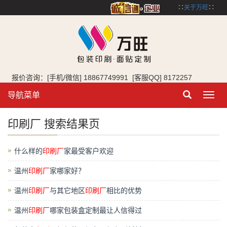
∷
关于万旺
∷
报价咨询：[手机/微信] 18867749991 [客服QQ] 8172257
导航菜单
Toggl
navig
印刷厂 搜索结果页
什么样的
印刷厂
家最受客户欢迎
温州
印刷厂
家哪家好？
温州
印刷厂
与其它地区
印刷厂
相比的优势
温州
印刷厂
哪家包装盒定制最让人信得过