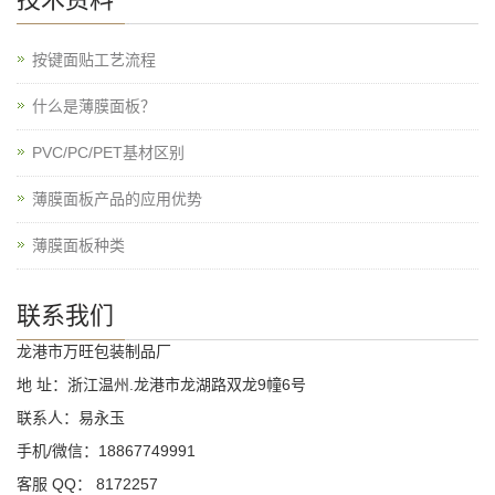
按键面贴工艺流程
什么是薄膜面板？
PVC/PC/PET基材区别
薄膜面板产品的应用优势
薄膜面板种类
联系我们
龙港市万旺包装制品厂
地 址：浙江温州.龙港市龙湖路双龙9幢6号
联系人：易永玉
手机/微信：18867749991
客服 QQ： 8172257