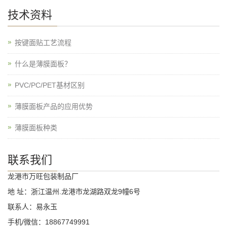
技术资料
按键面贴工艺流程
什么是薄膜面板？
PVC/PC/PET基材区别
薄膜面板产品的应用优势
薄膜面板种类
联系我们
龙港市万旺包装制品厂
地 址：浙江温州.龙港市龙湖路双龙9幢6号
联系人：易永玉
手机/微信：18867749991