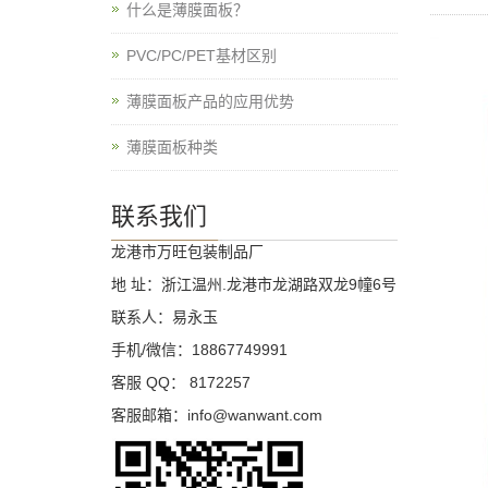
什么是薄膜面板？
PVC/PC/PET基材区别
薄膜面板产品的应用优势
薄膜面板种类
联系我们
龙港市万旺包装制品厂
地 址：浙江温州.龙港市龙湖路双龙9幢6号
联系人：易永玉
手机/微信：18867749991
客服 QQ： 8172257
客服邮箱：info@wanwant.com