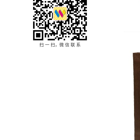
扫 一 扫，微 信 联 系