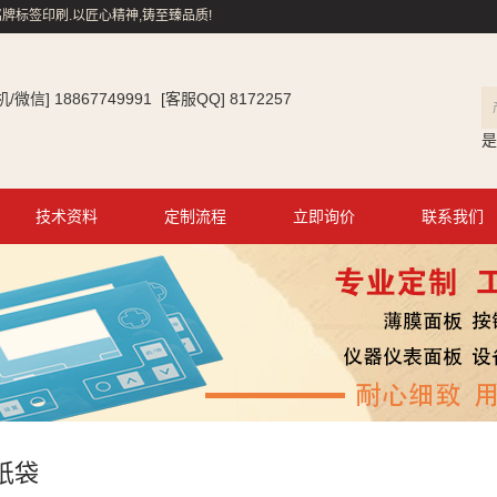
牌标签印刷.以匠心精神,铸至臻品质!
信] 18867749991 [客服QQ] 8172257
是
技术资料
定制流程
立即询价
联系我们
纸袋