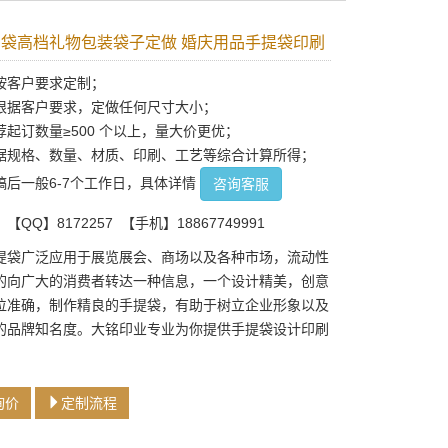
袋高档礼物包装袋子定做 婚庆用品手提袋印刷
按客户要求定制；
根据客户要求，定做任何尺寸大小；
荐起订数量≥500 个以上，量大价更优；
据规格、数量、材质、印刷、工艺等综合计算所得；
稿后一般6-7个工作日，具体详情
咨询客服
QQ】8172257 【手机】18867749991
提袋广泛应用于展览展会、商场以及各种市场，流动性
的向广大的消费者转达一种信息，一个设计精美，创意
位准确，制作精良的手提袋，有助于树立企业形象以及
的品牌知名度。大铭印业专业为你提供手提袋设计印刷
询价
定制流程