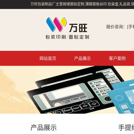
万旺包装制品厂主营按键面贴定制,薄膜面板丝印,包装盒,礼品袋,铭
报价咨询：[手机/微
网站首页
产品展示
客户案例
产品展示
手提