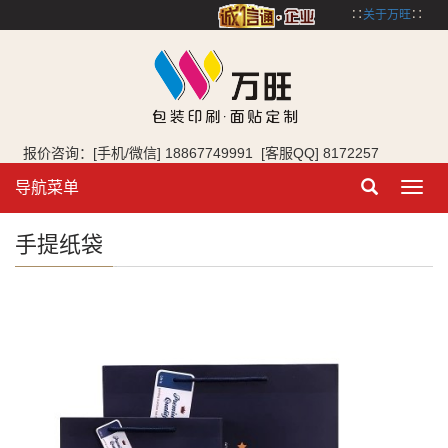
∷
关于万旺
∷
报价咨询：[手机/微信] 18867749991 [客服QQ] 8172257
导航菜单
Toggl
navig
手提纸袋