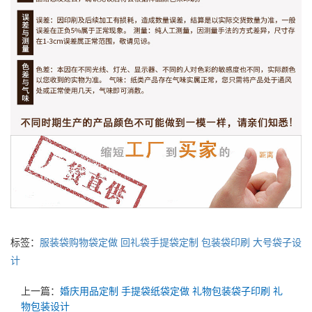
标签：
服装袋购物袋定做
回礼袋手提袋定制
包装袋印刷
大号袋子设
计
上一篇：
婚庆用品定制 手提袋纸袋定做 礼物包装袋子印刷 礼
物包装设计