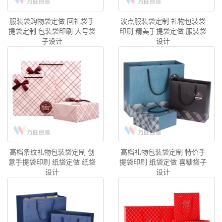
服装袋购物袋定做 回礼袋手
波点服装袋定制 礼物包装袋
提袋定制 包装袋印刷 大号袋
印刷 精美手提袋定做 服装袋
子设计
设计
高档条纹礼物包装袋定制 创
高档礼物包装袋定制 特价手
意手提袋印刷 纸袋定做 纸袋
提袋印刷 纸袋定做 喜糖袋子
设计
设计