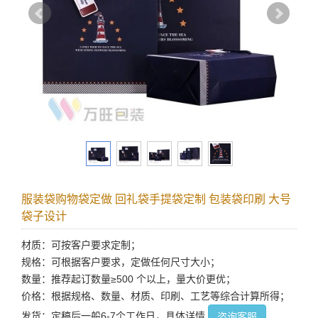
服装袋购物袋定做 回礼袋手提袋定制 包装袋印刷 大号
袋子设计
材质：可按客户要求定制；
规格：可根据客户要求，定做任何尺寸大小；
数量：推荐起订数量≥500 个以上，量大价更优；
价格：根据规格、数量、材质、印刷、工艺等综合计算所得；
发货：定稿后一般6-7个工作日，具体详情
咨询客服