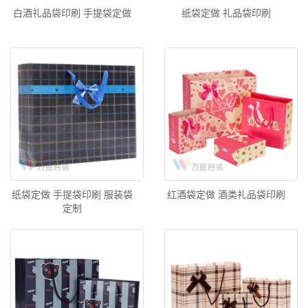
白酒礼品袋印刷 手提袋定做
纸袋定做 礼品袋印刷
纸袋定做 手提袋印刷 服装袋
红酒袋定做 酒类礼品袋印刷
定制