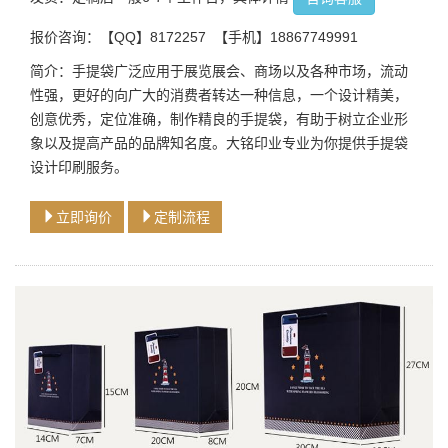
报价咨询：【QQ】8172257 【手机】18867749991
简介：手提袋广泛应用于展览展会、商场以及各种市场，流动
性强，更好的向广大的消费者转达一种信息，一个设计精美，
创意优秀，定位准确，制作精良的手提袋，有助于树立企业形
象以及提高产品的品牌知名度。大铭印业专业为你提供手提袋
设计印刷服务。
立即询价
定制流程