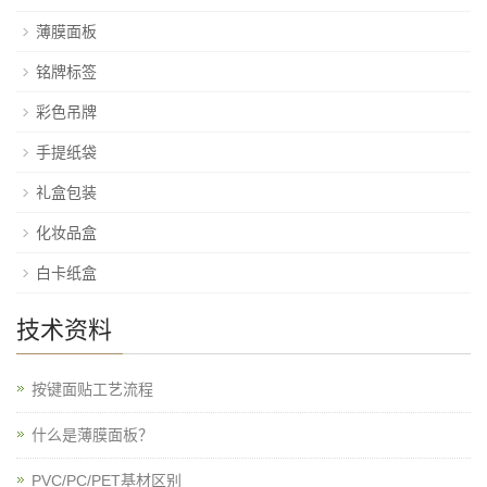
薄膜面板
铭牌标签
彩色吊牌
手提纸袋
礼盒包装
化妆品盒
白卡纸盒
技术资料
按键面贴工艺流程
什么是薄膜面板？
PVC/PC/PET基材区别