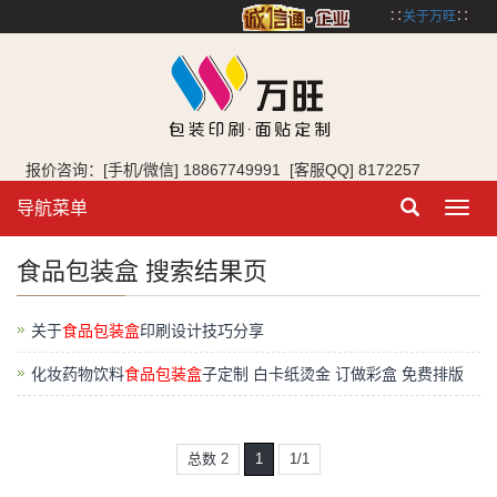
∷
关于万旺
∷
报价咨询：[手机/微信] 18867749991 [客服QQ] 8172257
导航菜单
Toggl
navig
食品包装盒 搜索结果页
关于
食品包装盒
印刷设计技巧分享
化妆药物饮料
食品包装盒
子定制 白卡纸烫金 订做彩盒 免费排版
总数 2
1
1/1