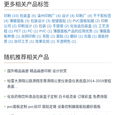
更多相关产品标签
印刷 (10)
包装盒 (6)
温州印刷厂 (4)
设计 (4)
印刷厂 (4)
不干胶标签
(4)
薄膜面板 (3)
包装设计 (3)
按键面贴 (2)
PVC面板贴膜 (2)
印刷
公司 (2)
印刷设计 (2)
包装 (2)
手提袋 (2)
化妆品包装盒 (2)
工艺流
程 (1)
PET (1)
PC (1)
PVC (1)
薄膜面板产品的应用优势 (1)
薄膜面
板种类 (1)
丝网印刷 (1)
背胶 (1)
面贴 (1)
磨砂 (1)
光面 (1)
面板材
质 (1)
丝印工艺 (1)
效果实拍 (1)
半透明色 (1)
随机推荐相关产品
国外精品画册 精品画册印刷 设计欣赏
哈雷大滑翔公路滑翔至尊滑翔公里仪表盘仪表底盘2014-2019里程
表面…
化妆药物饮料食品包装盒子定制 白卡纸烫金 订做彩盒 免费排版
pvc面板定制 pvc丝印 面贴定做 设备控制器面板贴磨砂面板