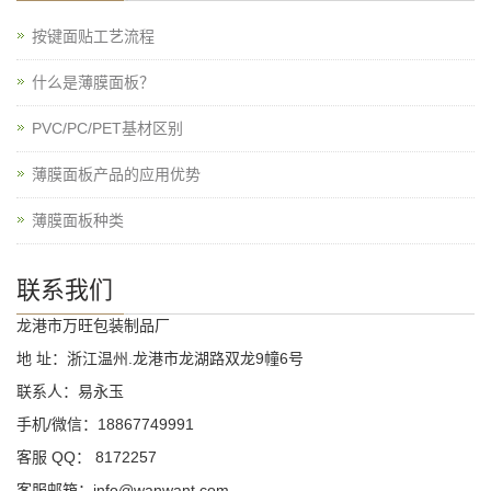
按键面贴工艺流程
什么是薄膜面板？
PVC/PC/PET基材区别
薄膜面板产品的应用优势
薄膜面板种类
联系我们
龙港市万旺包装制品厂
地 址：浙江温州.龙港市龙湖路双龙9幢6号
联系人：易永玉
手机/微信：18867749991
客服 QQ： 8172257
客服邮箱：info@wanwant.com