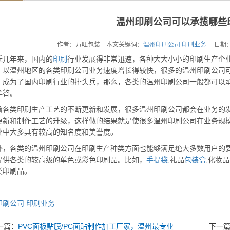
温州印刷公司可以承揽哪些
作者：万旺包装 本文关键词：
温州印刷公司
印刷业务
日期：20
年来，国内的
印刷
行业发展得非常迅速，各种大大小小的印刷生产企
，以温州地区的各类印刷公司业务速度增长得较快，很多的温州印刷公司
，成为了国内印刷行业的排头兵，那么，各类的温州印刷公司一般都可以
解答。
类印刷生产工艺的不断更新和发展，很多温州印刷公司都会在业务的发
更新和制作工艺的升级，这样做的结果就是使很多温州印刷公司在业务规
业中大多具有较高的知名度和美誉度。
各类的温州印刷公司在印刷生产种类方面也能够满足绝大多数用户的要
提供各类的较高级的单色或彩色印刷品。比如，
手提袋
,礼品
包装盒
,化妆品
类印刷品。
印刷公司
印刷业务
一篇：
PVC面板贴膜/PC面贴制作加工厂家，温州最专业
下一