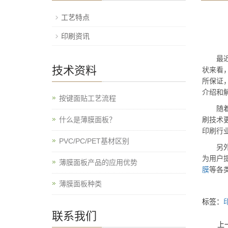
工艺特点
印刷资讯
最近几
技术资料
状来看
所保证
介绍和
按键面贴工艺流程
随着各
什么是薄膜面板？
刷技术
印刷行
PVC/PC/PET基材区别
另外，
为用户
薄膜面板产品的应用优势
膜
等各
薄膜面板种类
标签：
联系我们
上