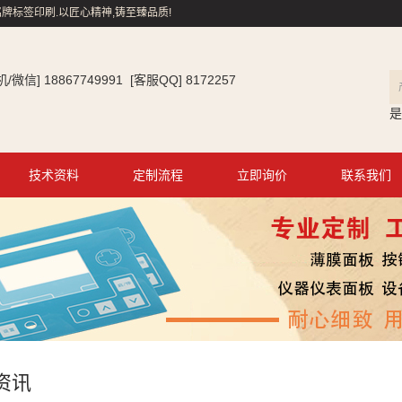
牌标签印刷.以匠心精神,铸至臻品质!
信] 18867749991 [客服QQ] 8172257
是
技术资料
定制流程
立即询价
联系我们
资讯