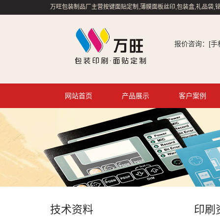
万旺包装制品厂主营按键面贴定制,薄膜面板丝印,包装盒,礼品袋,铭
报价咨询：[手机/微
网站首页
产品展示
客户案例
技术资料
印刷