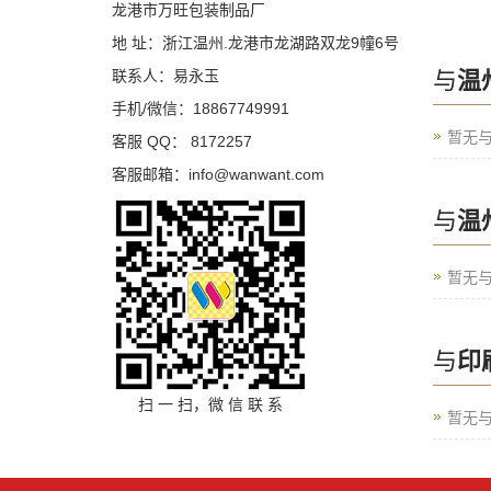
龙港市万旺包装制品厂
地 址：浙江温州.龙港市龙湖路双龙9幢6号
联系人：易永玉
与
温
手机/微信：18867749991
暂无
客服 QQ： 8172257
客服邮箱：info@wanwant.com
与
温
暂无与
与
印
扫 一 扫，微 信 联 系
暂无与