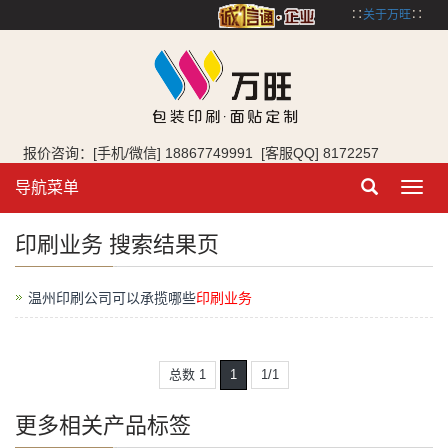
∷
关于万旺
∷
报价咨询：[手机/微信] 18867749991 [客服QQ] 8172257
导航菜单
Toggl
navig
印刷业务 搜索结果页
温州印刷公司可以承揽哪些
印刷业务
总数 1
1
1/1
更多相关产品标签