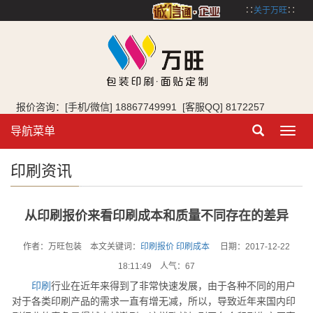
∷
关于万旺
∷
报价咨询：[手机/微信] 18867749991 [客服QQ] 8172257
导航菜单
Toggl
navig
印刷资讯
从印刷报价来看印刷成本和质量不同存在的差异
作者：万旺包装 本文关键词：
印刷报价
印刷成本
日期：2017-12-22
18:11:49 人气：
67
印刷
行业在近年来得到了非常快速发展，由于各种不同的用户
对于各类印刷产品的需求一直有增无减，所以，导致近年来国内印