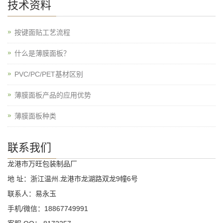
技术资料
按键面贴工艺流程
什么是薄膜面板？
PVC/PC/PET基材区别
薄膜面板产品的应用优势
薄膜面板种类
联系我们
龙港市万旺包装制品厂
地 址：浙江温州.龙港市龙湖路双龙9幢6号
联系人：易永玉
手机/微信：18867749991