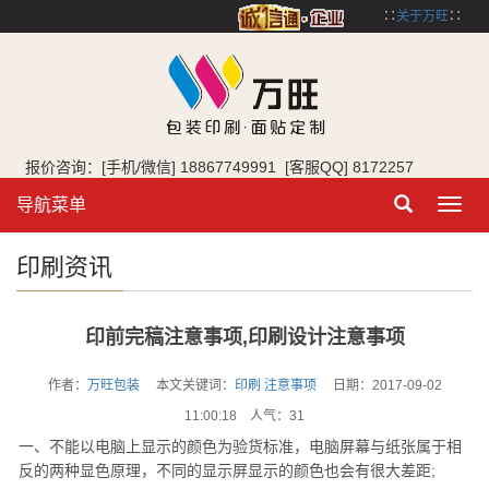
∷
关于万旺
∷
报价咨询：[手机/微信] 18867749991 [客服QQ] 8172257
导航菜单
Toggl
navig
印刷资讯
印前完稿注意事项,印刷设计注意事项
作者：
万旺包装
本文关键词：
印刷
注意事项
日期：2017-09-02
11:00:18 人气：
31
一、不能以电脑上显示的颜色为验货标准，电脑屏幕与纸张属于相
反的两种显色原理，不同的显示屏显示的颜色也会有很大差距;