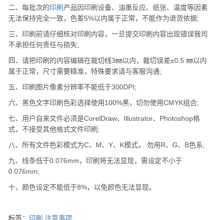
二、每批次的
印刷
产品因印刷设备、油墨反应、纸张、温度等因素
无法保持完全一致，色差5%以内属于正常，不能作为退货依据;
三、印刷前请仔细核对印刷内容，一旦提交印刷内容出现错误我司
不承担任何责任与损失;
四、请把印刷的内容编辑在裁切线3㎜以内，裁切误差±0.5 ㎜以内
属于正常，尺寸需要精准，特殊要求请与客服沟通;
五、印刷图片像素分辨率不能低于300DPI;
六、黑色文字印刷色彩选择使用100%黑，切勿使用CMYK组合;
七、用户自来文件必须是CorelDraw、Illustrator、Photoshop格
式，不接受其他格式文件印刷;
八、所有文件色彩模式为C、M、Y、K模式， 勿用R、G、B色系;
九、线条低于0.076mm，印刷将无法显现，需设定不小于
0.076mm;
十、颜色设定不能低于8%，以免颜色无法显现。
标签：
印刷
注意事项