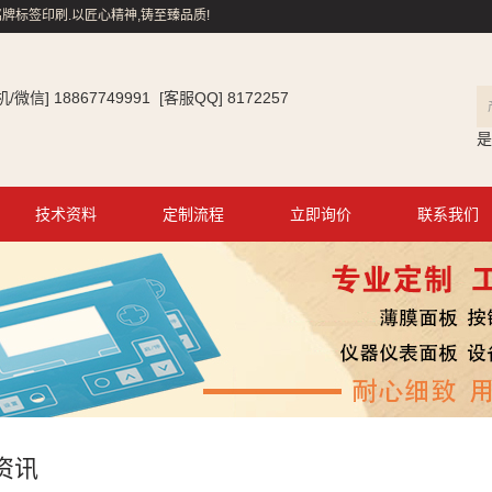
牌标签印刷.以匠心精神,铸至臻品质!
信] 18867749991 [客服QQ] 8172257
是
技术资料
定制流程
立即询价
联系我们
资讯