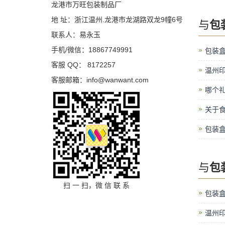
龙港市万旺包装制品厂
地 址：浙江温州.龙港市龙湖路双龙9幢6号
与
包
联系人：易永玉
手机/微信：18867749991
包装
客服 QQ： 8172257
温州
客服邮箱：info@wanwant.com
哪个
关于
包装
与
包
扫 一 扫，微 信 联 系
包装
温州