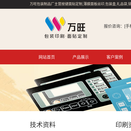
万旺包装制品厂主营按键面贴定制,薄膜面板丝印,包装盒,礼品袋,铭
报价咨询：[手机/微
网站首页
产品展示
客户案例
技术资料
印刷