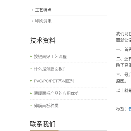
工艺特点
印刷资讯
我们现
技术资料
面就让
一、首
按键面贴工艺流程
二、还
略了真
什么是薄膜面板？
三、最
PVC/PC/PET基材区别
原因。
以上就
薄膜面板产品的应用优势
薄膜面板种类
标签：
联系我们